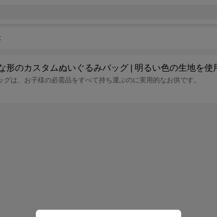
た
まな形のカスタムぬいぐるみバッグ | 明るい色の生地を使
ッグは、お子様の必需品をすべて持ち運ぶのに実用的なお供です。