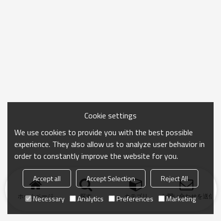
Cookie settings
We use cookies to provide you with the best possible
experience. They also allow us to analyze user behavior in
order to constantly improve the website for you.
Accept all
Accept Selection
Reject All
ホームページ
探す
カテゴリ
お問い合わせを送信
Necessary
Analytics
Preferences
Marketing